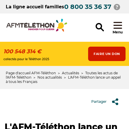
Aller
0 800 35 36 37
au
La ligne accueil familles
contenu
principal
Menu
100 548 314 €
FAIRE UN DON
collectés pour le Téléthon 2025
Page d'accueil AFM-Téléthon
Actualités
Toutes les actus de
Fil
l'AFM-Téléthon
Nos actualités
L'AFM‐Téléthon lance un appel
à tous les Français
d'Ariane
Partager
L'AFM‐Téléthon lance un