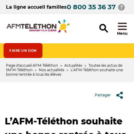
Aller
0 800 35 36 37
au
La ligne accueil familles
contenu
principal
Menu
FAIRE UN DON
Page d'accueil AFM-Téléthon
Actualités
Toutes les actus de
Fil
l'AFM-Téléthon
Nos actualités
L’AFM-Téléthon souhaite une
bonne rentrée à tous les élèves
d'Ariane
Partager
L’AFM-Téléthon souhaite