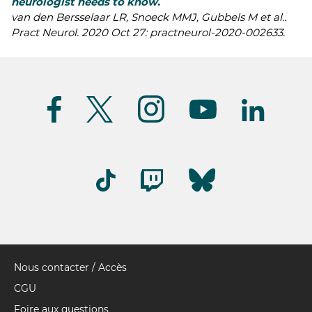
neurologist needs to know.
van den Bersselaar LR, Snoeck MMJ, Gubbels M et al..
Pract Neurol. 2020 Oct 27: practneurol-2020-002633.
Suivez-
nous
(FR)
Nous contacter / Accès
Pied
de
CGU
page
Foire aux questions