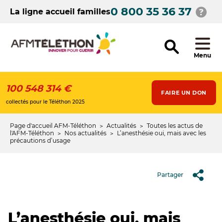
Aller
0 800 35 36 37
au
La ligne accueil familles
contenu
principal
Menu
100 548 314 €
FAIRE UN DON
collectés pour le Téléthon 2025
Page d'accueil AFM-Téléthon
Actualités
Toutes les actus de
Fil
l'AFM-Téléthon
Nos actualités
L’anesthésie oui, mais avec les
précautions d’usage
d'Ariane
Partager
L’anesthésie oui, mais