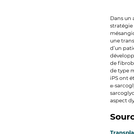
Dans un a
stratégie
mésangio
une trans
d’un pati
développé
de fibrob
de type m
iPS ont é
α-sarcogl
sarcoglyc
aspect dy
Sour
Transpla