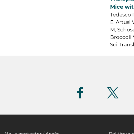
Mice wit
Tedesco F
E, Artusi
M, Schose
Broccoli 
Sci Transl
Suivez-
nous
(FR)