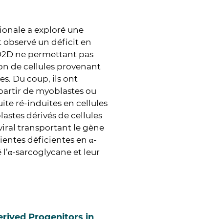
tionale a exploré une
t observé un déficit en
D2D ne permettant pas
on de cellules provenant
s. Du coup, ils ont
 partir de myoblastes ou
ite ré-induites en cellules
stes dérivés de cellules
viral transportant le gène
entes déficientes en α-
 l’α-sarcoglycane et leur
rived Progenitors in