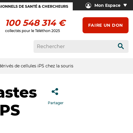
Mon Espace
IONNELS DE SANTÉ & CHERCHEURS
100 548 314 €
FAIRE UN DON
collectés pour le Téléthon 2025
Rech
rivés de cellules iPS chez la souris
astes
Partager
iPS