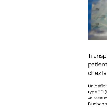
Transp
patien
chez la
Un défici
type 2D (
vaisseaux
Duchenn