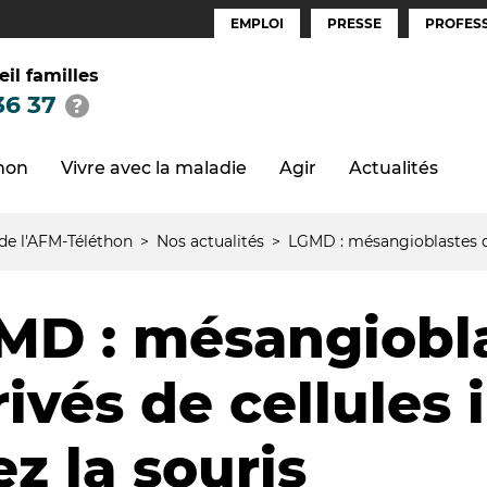
EMPLOI
PRESSE
PROFESS
Espaces
(FR)
eil familles
36 37
thon
Vivre avec la maladie
Agir
Actualités
 de l'AFM-Téléthon
Nos actualités
LGMD : mésangioblastes dé
MD : mésangiobl
ivés de cellules 
z la souris