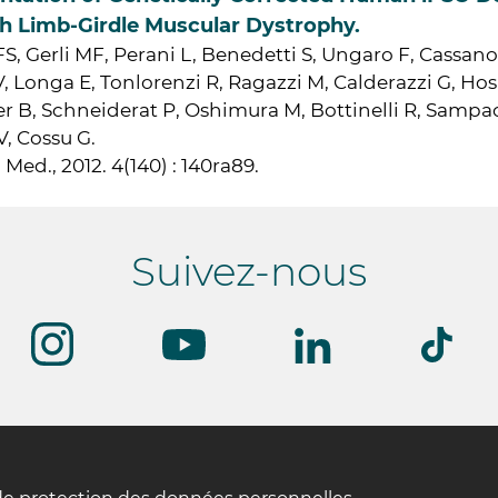
h Limb-Girdle Muscular Dystrophy.
S, Gerli MF, Perani L, Benedetti S, Ungaro F, Cassano
 V, Longa E, Tonlorenzi R, Ragazzi M, Calderazzi G, Ho
r B, Schneiderat P, Oshimura M, Bottinelli R, Sampaol
V, Cossu G.
 Med., 2012. 4(140) : 140ra89.
Suivez-nous