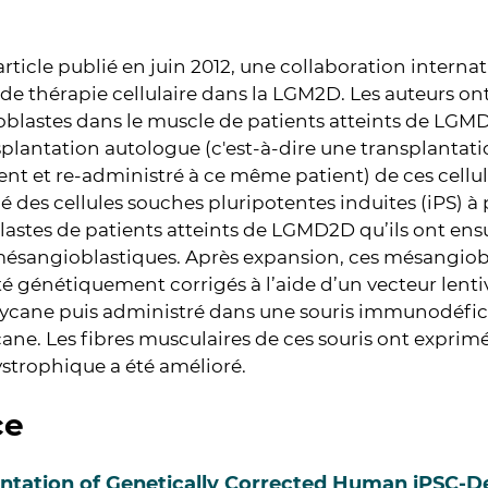
rticle publié en juin 2012, une collaboration interna
 de thérapie cellulaire dans la LGM2D. Les auteurs on
blastes dans le muscle de patients atteints de LGM
plantation autologue (c'est-à-dire une transplantati
ent et re-administré à ce même patient) de ces cellule
 des cellules souches pluripotentes induites (iPS) à
lastes de patients atteints de LGMD2D qu’ils ont ensu
ésangioblastiques. Après expansion, ces mésangiobla
té génétiquement corrigés à l’aide d’un vecteur lenti
ycane puis administré dans une souris immunodéfici
ane. Les fibres musculaires de ces souris ont exprimé
strophique a été amélioré.
ce
ntation of Genetically Corrected Human iPSC-De