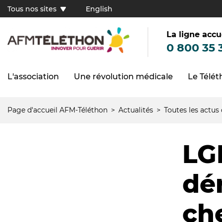
Aller
Tous nos sites
English
au
Tous
contenu
principal
nos
sites
La ligne accu
(FR)
0 800 35 
L'association
Une révolution médicale
Le Télé
Navigation
principale
Page d'accueil AFM-Téléthon
Actualités
Toutes les actus
Fil
d'Ariane
LG
dér
che