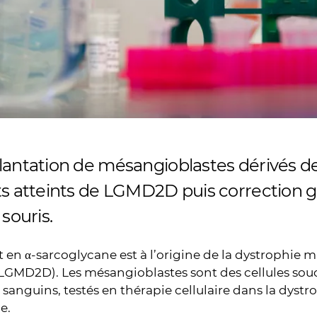
lantation de mésangioblastes dérivés de 
ts atteints de LGMD2D puis correction g
 souris.
t en α-sarcoglycane est à l’origine de la dystrophie 
LGMD2D). Les mésangioblastes sont des cellules sou
 sanguins, testés en thérapie cellulaire dans la dyst
e.