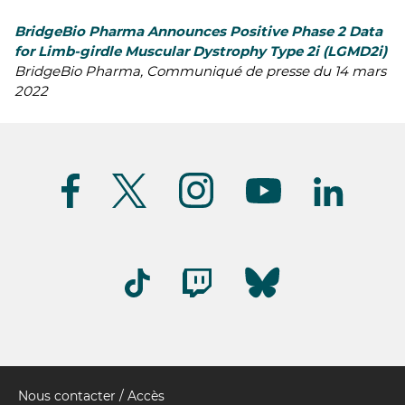
BridgeBio Pharma Announces Positive Phase 2 Data
for Limb-girdle Muscular Dystrophy Type 2i (LGMD2i)
BridgeBio Pharma, Communiqué de presse du 14 mars
2022
Suivez-
nous
(FR)
Nous contacter / Accès
Pied