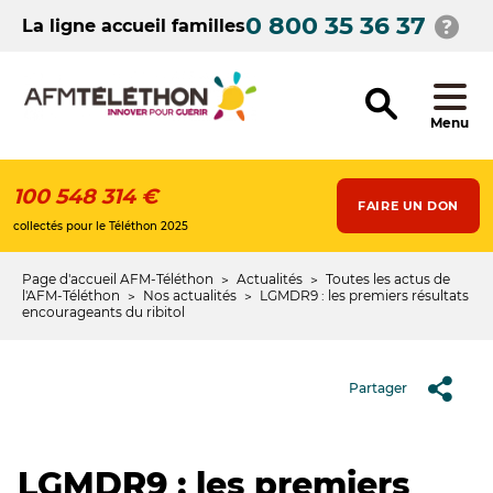
Aller
0 800 35 36 37
au
La ligne accueil familles
contenu
principal
Menu
100 548 314 €
FAIRE UN DON
collectés pour le Téléthon 2025
Page d'accueil AFM-Téléthon
Actualités
Toutes les actus de
Fil
l'AFM-Téléthon
Nos actualités
LGMDR9 : les premiers résultats
encourageants du ribitol
d'Ariane
Partager
LGMDR9 : les premiers