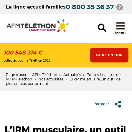
Aller
0 800 35 36 37
au
La ligne accueil familles
contenu
principal
Menu
100 548 314 €
FAIRE UN DON
collectés pour le Téléthon 2025
Page d'accueil AFM-Téléthon
Actualités
Toutes les actus de
Fil
l'AFM-Téléthon
Nos actualités
L’IRM musculaire, un outil de
plus en plus performant
d'Ariane
Partager
L’IRM musculaire, un outil