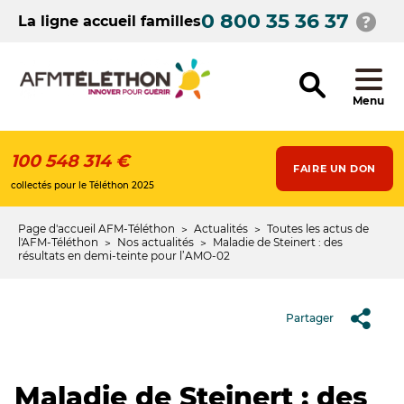
Aller
0 800 35 36 37
au
La ligne accueil familles
contenu
principal
Menu
100 548 314 €
FAIRE UN DON
collectés pour le Téléthon 2025
Page d'accueil AFM-Téléthon
Actualités
Toutes les actus de
Fil
l'AFM-Téléthon
Nos actualités
Maladie de Steinert : des
résultats en demi-teinte pour l’AMO-02
d'Ariane
Partager
Maladie de Steinert : des