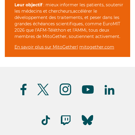
Leur objectif
: mieux informer les patients, soutenir
les médecins et chercheurs,accélérer le
développement des traitements, et peser dans les
grandes échéances scientifiques, comme EuroMIT
2026 que l'AFM-Téléthon et l'AMMi, tous deux
membres de MitoGether, soutiennent activement.
En savoir plus sur MitoGether
|
mitogether.com
Suivez-
nous
(FR)