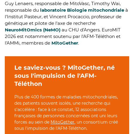
Guy Lenaers, responsable de MitoVasc, Timothy Wai,
responsable du
laboratoire Biologie mitochondriale
à
l'Institut Pasteur, et Vincent Procaccio, professeur de
génétique et pilote de l'axe de recherche
NeuroMitOmics (NeMO)
au CHU d'Angers. EuroMIT
2026 est notamment soutenu par l'AFM-Téléthon et
l'AMMi, membres de
MitoGether
.
Le saviez-vous ? MitoGether, né
sous l'impulsion de l'AFM-
Téléthon
Plus de 400 formes de maladies mitochondriales,
des patients souvent isolés, une recherche qui
s'accélère : face à ce constat, 12 associations
françaises de personnes concernées ont uni leurs
forces au sein de
MitoGether
, un consortium créé
sous l'impulsion de l'AFM-Téléthon.