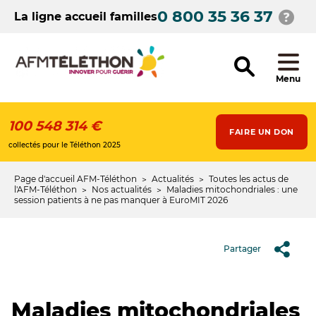
Aller
0 800 35 36 37
au
La ligne accueil familles
contenu
principal
Menu
100 548 314 €
FAIRE UN DON
collectés pour le Téléthon 2025
Page d'accueil AFM-Téléthon
Actualités
Toutes les actus de
Fil
l'AFM-Téléthon
Nos actualités
Maladies mitochondriales : une
session patients à ne pas manquer à EuroMIT 2026
d'Ariane
Partager
Maladies mitochondriales