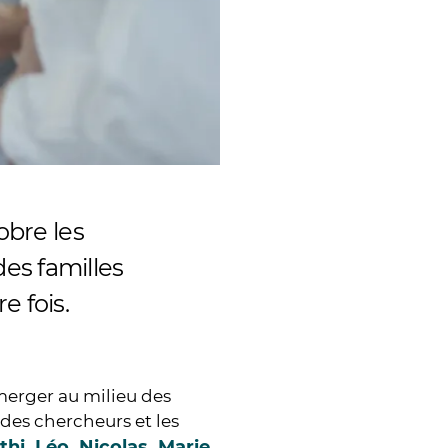
obre les
es familles
e fois.
mmerger au milieu des
 des chercheurs et les
thi, Léo, Nicolas, Marie