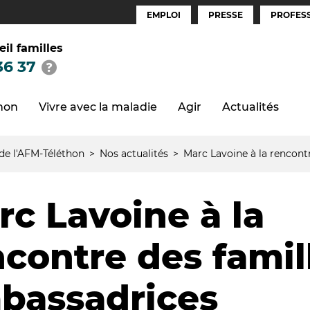
EMPLOI
PRESSE
PROFESS
Espaces
(FR)
eil familles
36 37
thon
Vivre avec la maladie
Agir
Actualités
 de l'AFM-Téléthon
Nos actualités
Marc Lavoine à la rencont
rc Lavoine à la
ncontre des famil
bassadrices