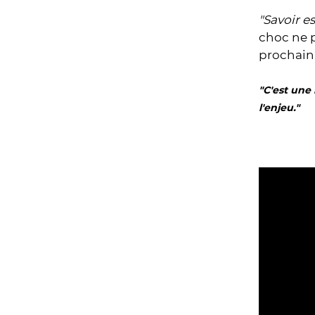
"Savoir es
choc ne p
prochain
"C'est une
l'enjeu."