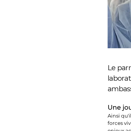
Le parr
labora
ambassa
Une jo
Ainsi qu'
forces vi
enjeux ac