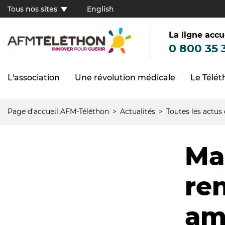
Aller
Tous nos sites
English
au
Tous
contenu
principal
nos
sites
La ligne accu
(FR)
0 800 35 
L'association
Une révolution médicale
Le Télé
Navigation
principale
Page d'accueil AFM-Téléthon
Actualités
Toutes les actus
Fil
d'Ariane
Ma
re
am