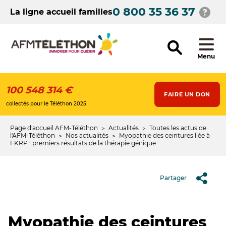
Aller
0 800 35 36 37
au
La ligne accueil familles
contenu
principal
Menu
100 548 314 €
FAIRE UN DON
collectés pour le Téléthon 2025
Page d'accueil AFM-Téléthon
Actualités
Toutes les actus de
Fil
l'AFM-Téléthon
Nos actualités
Myopathie des ceintures liée à
FKRP : premiers résultats de la thérapie génique
d'Ariane
Partager
Myopathie des ceintures