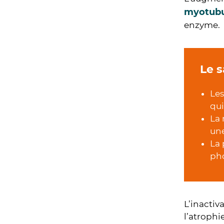
myotubu
enzyme.
Le s
Les
qui
La 
une
La 
pho
L’inactiv
l’atrophi