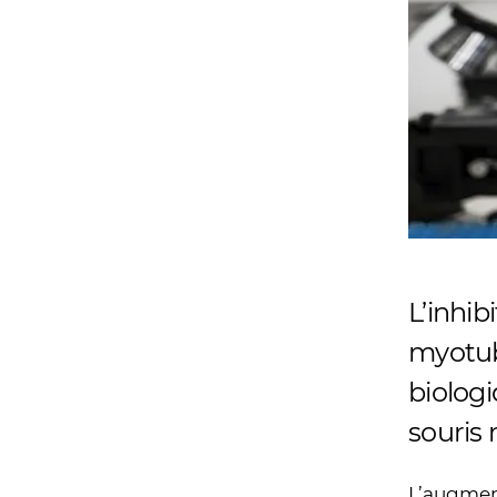
L’inhib
myotub
biolog
souris 
L’augmen