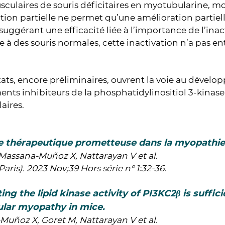
sculaires de souris déficitaires en myotubularine, m
ation partielle ne permet qu’une amélioration partiell
suggérant une efficacité liée à l’importance de l’inac
 à des souris normales, cette inactivation n’a pas en
tats, encore préliminaires, ouvrent la voie au dével
ts inhibiteurs de la phosphatidylinositiol 3-kinas
aires.
e thérapeutique prometteuse dans la myopathie
Massana-Muñoz X, Nattarayan V et al.
Paris). 2023 Nov;39 Hors série n° 1:32-36.
ing the lipid kinase activity of PI3KC2β is suffic
lar myopathy in mice.
uñoz X, Goret M, Nattarayan V et al.