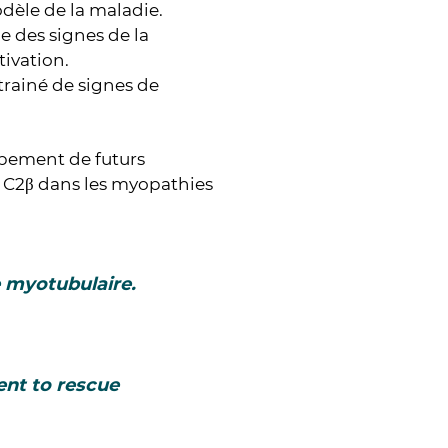
odèle de la maladie.
e des signes de la
tivation.
trainé de signes de
oppement de futurs
e C2β dans les myopathies
 myotubulaire.
ient to rescue