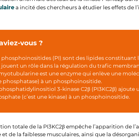
laire
a incité des chercheurs à étudier les effets de l
aviez-vous ?
 phosphoinositides (PI) sont des lipides constituant
 jouent un rôle dans la régulation du trafic membran
myotubularine est une enzyme qui enlève une moléc
 phosphatase) à un phosphoinositide.
phosphatidylinositiol 3-kinase C2β (PI3KC2β) ajoute
sphate (c’est une kinase) à un phosphoinositide.
ation totale de la PI3KC2β empêche l’apparition de l’
e et de la faiblesse musculaires, ainsi que la désorgan