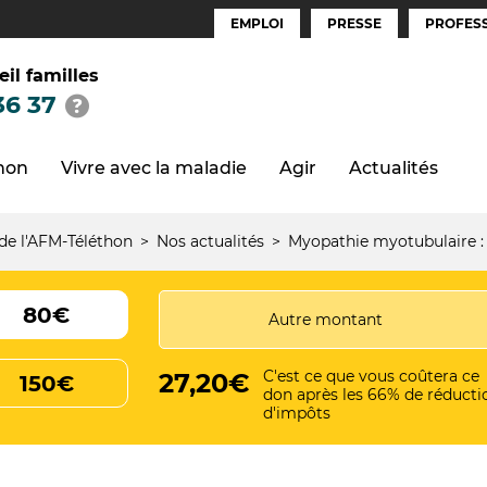
EMPLOI
PRESSE
PROFESS
Espaces
(FR)
eil familles
36 37
thon
Vivre avec la maladie
Agir
Actualités
 de l'AFM-Téléthon
Nos actualités
Myopathie myotubulaire :
80€
C'est ce que vous coûtera ce
27,20€
150€
don après les 66% de réducti
d'impôts