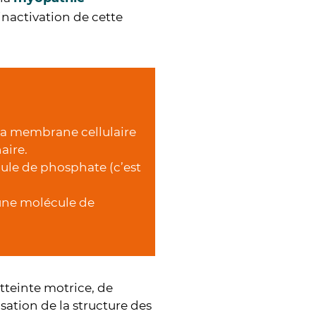
’inactivation de cette
 la membrane cellulaire
aire.
ule de phosphate (c’est
 une molécule de
atteinte motrice, de
isation de la structure des