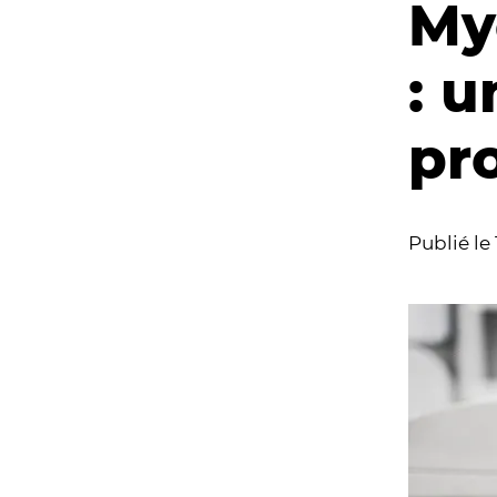
My
: u
pr
Publié le