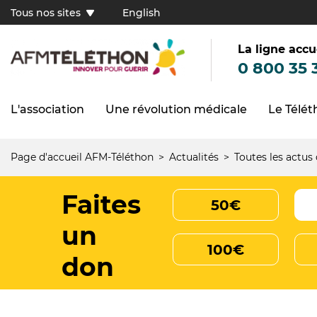
Aller
Tous nos sites
English
au
Tous
contenu
principal
nos
sites
La ligne accu
(FR)
0 800 35 
L'association
Une révolution médicale
Le Télé
Navigation
principale
Page d'accueil AFM-Téléthon
Actualités
Toutes les actus
Fil
d'Ariane
Faites
50€
un
100€
don