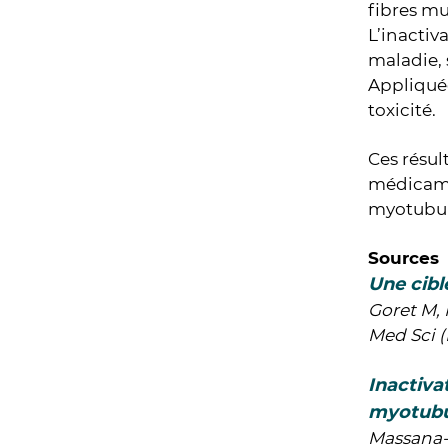
fibres mu
L’inactiv
maladie, 
Appliquée
toxicité.
Ces résul
médicamen
myotubul
Sources
Une cibl
Goret M, 
Med Sci (
Inactivat
myotubu
Massana-M