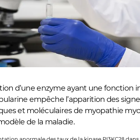
ition d’une enzyme ayant une fonction in
ularine empêche l’apparition des signes
iques et moléculaires de myopathie myo
modèle de la maladie.
tation anormale des taux de la kinase PI3KC2β dans