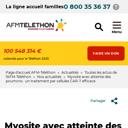
Aller
0 800 35 36 37
au
La ligne accueil familles
contenu
principal
Menu
100 548 314 €
FAIRE UN DON
collectés pour le Téléthon 2025
Page d'accueil AFM-Téléthon
Actualités
Toutes les actus de
Fil
l'AFM-Téléthon
Nos actualités
Myosite avec atteinte des
poumons : un traitement par cellules CAR-T efficace
d'Ariane
Partager
Myosite avec atteinte des