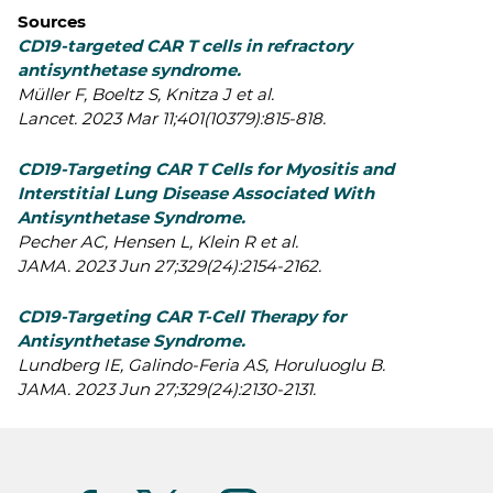
Sources
CD19-targeted CAR T cells in refractory
antisynthetase syndrome.
Müller F, Boeltz S, Knitza J et al.
Lancet. 2023 Mar 11;401(10379):815-818.
CD19-Targeting CAR T Cells for Myositis and
Interstitial Lung Disease Associated With
Antisynthetase Syndrome.
Pecher AC, Hensen L, Klein R et al.
JAMA. 2023 Jun 27;329(24):2154-2162.
CD19-Targeting CAR T-Cell Therapy for
Antisynthetase Syndrome.
Lundberg IE, Galindo-Feria AS, Horuluoglu B.
JAMA. 2023 Jun 27;329(24):2130-2131.
Suivez-