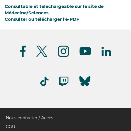
Consultable et téléchargeable sur le site de
Médecine/Sciences
Consulter ou télécharger l'e-PDF
Suivez-
nous
(FR)
Nous contacter / Accès
Pied
de
CGU
page