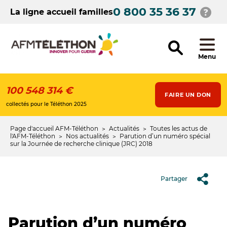
Aller
0 800 35 36 37
au
La ligne accueil familles
contenu
principal
Menu
100 548 314 €
FAIRE UN DON
collectés pour le Téléthon 2025
Page d'accueil AFM-Téléthon
Actualités
Toutes les actus de
Fil
l'AFM-Téléthon
Nos actualités
Parution d’un numéro spécial
sur la Journée de recherche clinique (JRC) 2018
d'Ariane
Partager
Parution d’un numéro