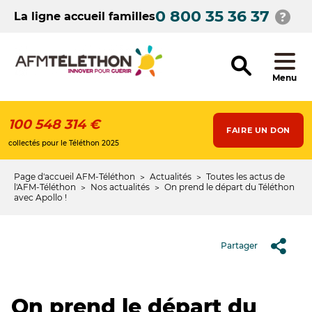
Aller
0 800 35 36 37
au
La ligne accueil familles
contenu
principal
Menu
100 548 314 €
FAIRE UN DON
collectés pour le Téléthon 2025
Page d'accueil AFM-Téléthon
Actualités
Toutes les actus de
Fil
l'AFM-Téléthon
Nos actualités
On prend le départ du Téléthon
avec Apollo !
d'Ariane
Partager
On prend le départ du