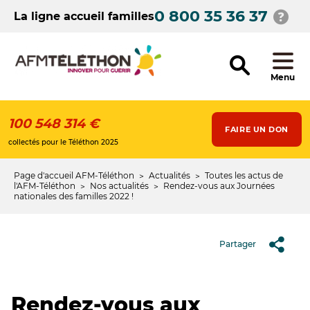
Aller
0 800 35 36 37
au
La ligne accueil familles
contenu
principal
Menu
100 548 314 €
FAIRE UN DON
collectés pour le Téléthon 2025
Page d'accueil AFM-Téléthon
Actualités
Toutes les actus de
Fil
l'AFM-Téléthon
Nos actualités
Rendez-vous aux Journées
nationales des familles 2022 !
d'Ariane
Partager
Rendez-vous aux