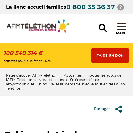
Aller
0 800 35 36 37
au
La ligne accueil familles
contenu
principal
Menu
100 548 314 €
FAIRE UN DON
collectés pour le Téléthon 2025
Page d'accueil AFM-Téléthon
Actualités
Toutes les actus de
Fil
l'AFM-Téléthon
Nos actualités
Sclérose latérale
amyotrophique : un nouvel essai démarre avec le soutien de l’AFM-
d'Ariane
Téléthon !
Partager