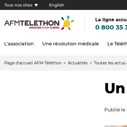
Aller
Tous nos sites
English
au
Tous
contenu
principal
nos
sites
La ligne accu
(FR)
0 800 35 
L'association
Une révolution médicale
Le Télé
Navigation
principale
Page d'accueil AFM-Téléthon
Actualités
Toutes les actus
Fil
d'Ariane
Un
Publié le