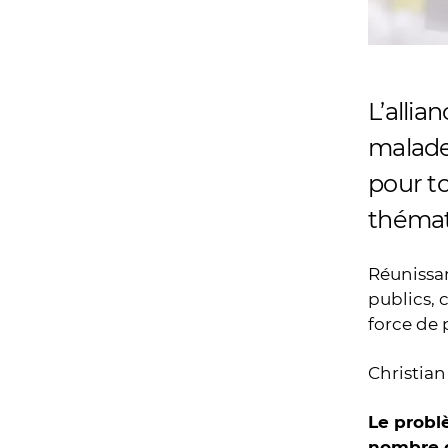
L’allia
malades
pour to
thémat
Réunissan
publics, 
force de 
Christian
Le probl
nombre d