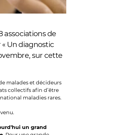
18 associations de
 « Un diagnostic
novembre, sur cette
 de malades et décideurs
 collectifs afin d’être
national maladies rares.
rvenu.
ourd’hui un grand
ce
. Pour une grande