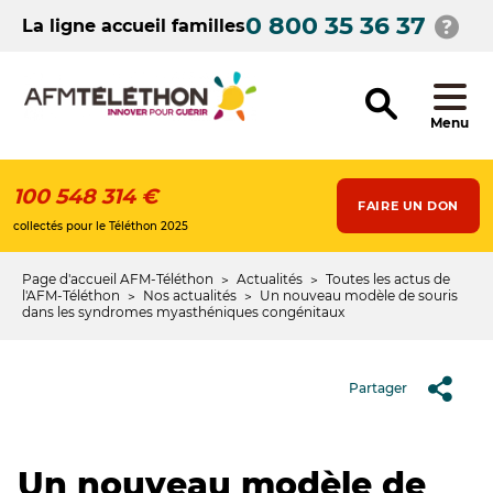
Aller
0 800 35 36 37
au
La ligne accueil familles
contenu
principal
Menu
100 548 314 €
FAIRE UN DON
collectés pour le Téléthon 2025
Page d'accueil AFM-Téléthon
Actualités
Toutes les actus de
Fil
l'AFM-Téléthon
Nos actualités
Un nouveau modèle de souris
dans les syndromes myasthéniques congénitaux
d'Ariane
Partager
Un nouveau modèle de