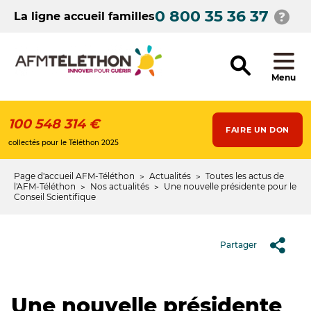
Aller
0 800 35 36 37
au
La ligne accueil familles
contenu
principal
Menu
100 548 314 €
FAIRE UN DON
collectés pour le Téléthon 2025
Page d'accueil AFM-Téléthon
Actualités
Toutes les actus de
Fil
l'AFM-Téléthon
Nos actualités
Une nouvelle présidente pour le
Conseil Scientifique
d'Ariane
Partager
Une nouvelle présidente