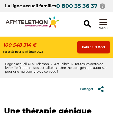
Aller
0 800 35 36 37
au
La ligne accueil familles
contenu
principal
Menu
100 548 314 €
FAIRE UN DON
collectés pour le Téléthon 2025
Page d'accueil AFM-Téléthon
Actualités
Toutes les actus de
Fil
l'AFM-Téléthon
Nos actualités
Une thérapie génique autorisée
pour une maladie rare du cerveau !
d'Ariane
Partager
Une thérapie génique