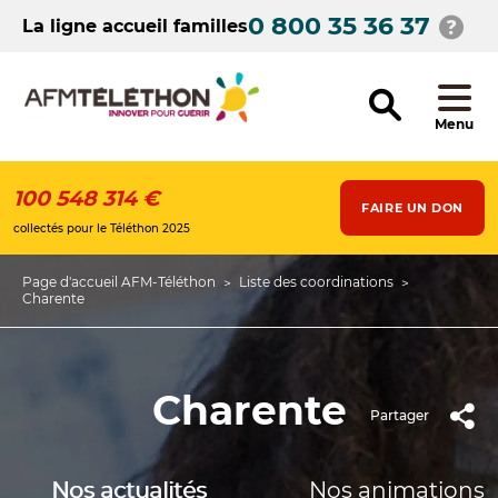
Aller
0 800 35 36 37
au
La ligne accueil familles
contenu
principal
Menu
100 548 314 €
FAIRE UN DON
collectés pour le Téléthon 2025
Page d'accueil AFM-Téléthon
Liste des coordinations
Fil
Charente
d'Ariane
Charente
Partager
Nos actualités
Nos animations