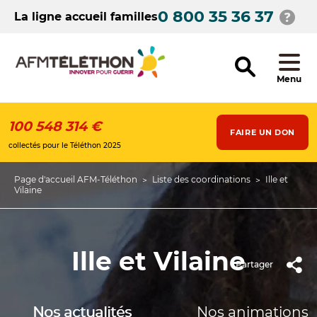
Aller
0 800 35 36 37
au
La ligne accueil familles
contenu
principal
Menu
100 548 314 €
FAIRE UN DON
collectés pour le Téléthon 2025
Page d'accueil AFM-Téléthon
Liste des coordinations
Ille et
Fil
Vilaine
d'Ariane
Ille et Vilaine
Partager
Nos actualités
Nos animations