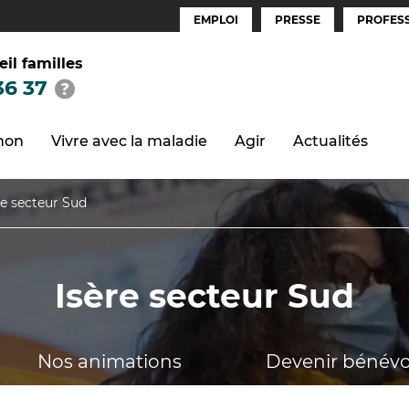
EMPLOI
PRESSE
PROFESS
Espaces
(FR)
eil familles
36 37
thon
Vivre avec la maladie
Agir
Actualités
re secteur Sud
Isère secteur Sud
Nos animations
Devenir bénévo