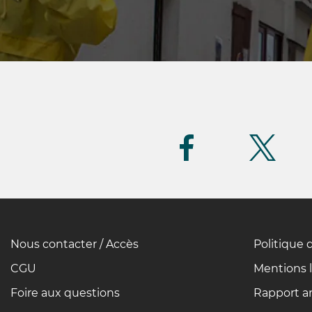
Suivez-
nous
(FR)
Nous contacter / Accès
Politique 
Pied
de
CGU
Mentions 
page
Foire aux questions
Rapport an