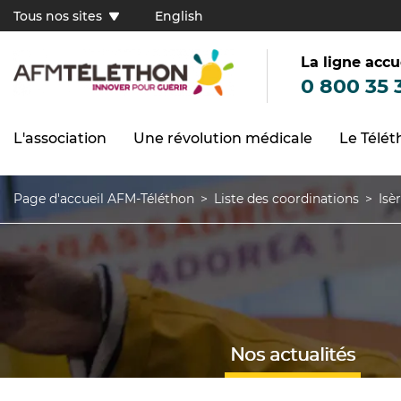
Aller
Tous nos sites
English
au
Tous
contenu
principal
nos
sites
La ligne accu
(FR)
0 800 35 
L'association
Une révolution médicale
Le Télé
Navigation
principale
Page d'accueil AFM-Téléthon
Liste des coordinations
Isè
Fil
d'Ariane
Nos actualités