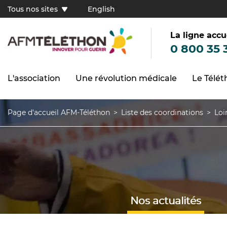
Aller
Tous nos sites
English
au
Tous
contenu
principal
nos
sites
La ligne accu
(FR)
0 800 35 
L'association
Une révolution médicale
Le Télé
Navigation
principale
Page d'accueil AFM-Téléthon
Liste des coordinations
Loi
Fil
d'Ariane
Nos actualités