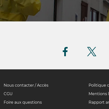
Suivez-
nous
(FR)
Nous contacter / Accès
Politique 
Pied
de
CGU
Mentions 
page
Foire aux questions
Rapport an