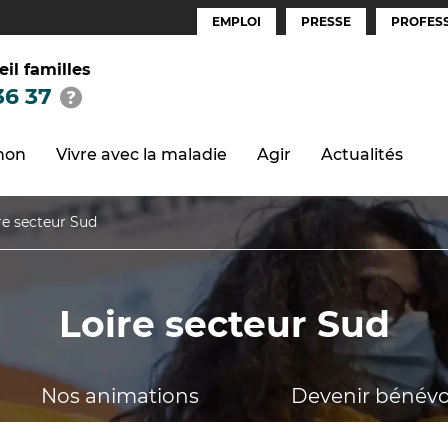
EMPLOI
PRESSE
PROFESS
Espaces
(FR)
eil familles
36 37
thon
Vivre avec la maladie
Agir
Actualités
re secteur Sud
Loire secteur Sud
Nos animations
Devenir bénévo