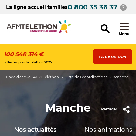
Aller
0 800 35 36 37
au
La ligne accueil familles
contenu
principal
Menu
100 548 314 €
FAIRE UN DON
collectés pour le Téléthon 2025
Page d'accueil AFM-Téléthon
Liste des coordinations
Manche
Fil
d'Ariane
Manche
Partager
Nos actualités
Nos animations