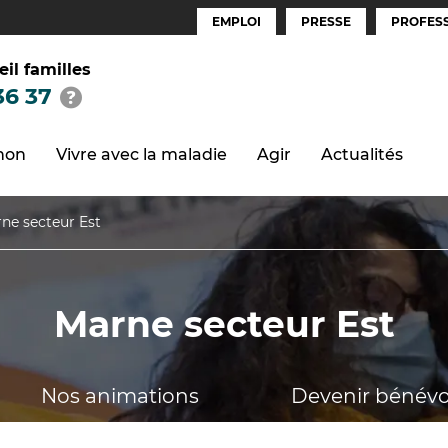
EMPLOI
PRESSE
PROFESS
Espaces
(FR)
eil familles
36 37
thon
Vivre avec la maladie
Agir
Actualités
ne secteur Est
Marne secteur Est
Nos animations
Devenir bénévo