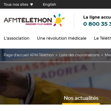
Aller
Tous nos sites
English
au
Tous
contenu
principal
nos
sites
La ligne accu
(FR)
0 800 35 
L'association
Une révolution médicale
Le Télé
Navigation
principale
Page d'accueil AFM-Téléthon
Liste des coordinations
Mar
Fil
d'Ariane
Nos actualités