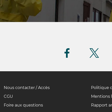
Suivez-
nous
(FR)
Nous contacter / Accès
Politique 
Pied
de
CGU
Mentions 
page
Foire aux questions
Rapport an