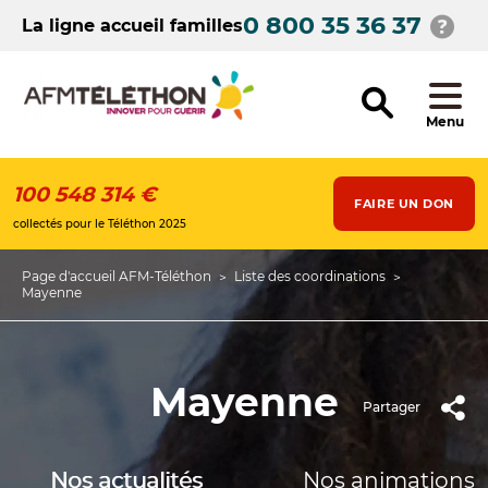
Aller
0 800 35 36 37
au
La ligne accueil familles
contenu
principal
Menu
100 548 314 €
FAIRE UN DON
collectés pour le Téléthon 2025
Page d'accueil AFM-Téléthon
Liste des coordinations
Fil
Mayenne
d'Ariane
Mayenne
Partager
Nos actualités
Nos animations