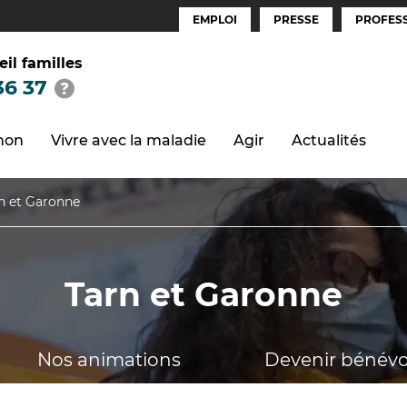
EMPLOI
PRESSE
PROFESS
Espaces
(FR)
eil familles
36 37
thon
Vivre avec la maladie
Agir
Actualités
n et Garonne
Tarn et Garonne
Nos animations
Devenir bénévo