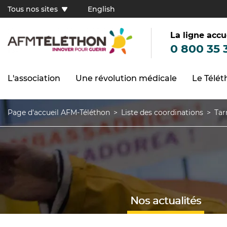
Aller
Tous nos sites
English
au
Tous
contenu
principal
nos
sites
La ligne accu
(FR)
0 800 35 
L'association
Une révolution médicale
Le Télé
Navigation
principale
Page d'accueil AFM-Téléthon
Liste des coordinations
Tar
Fil
d'Ariane
Nos actualités