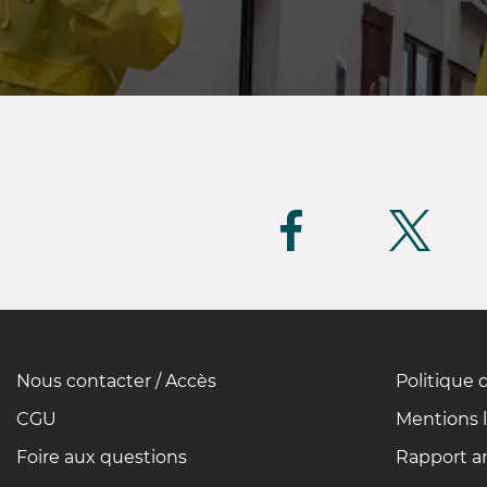
Suivez-
nous
(FR)
Nous contacter / Accès
Politique 
Pied
de
CGU
Mentions 
page
Foire aux questions
Rapport an