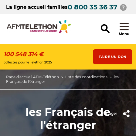
Aller
0 800 35 36 37
au
La ligne accueil familles
contenu
principal
Menu
100 548 314 €
FAIRE UN DON
collectés pour le Téléthon 2025
Page d'accueil AFM-Téléthon
Liste des coordinations
les
Fil
Français de l'étranger
d'Ariane
les Français de
Partager
l'étranger