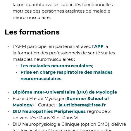
façon quantitative les capacités fonctionnelles
motrices des personnes atteintes de maladie
neuromusculaire.
Les formations
L'AFM participe, en partenariat avec l'
APF
, à
la formation des professionnels de santé sur les
maladies neuromusculaires :
Les maladies neuromusculaires
;
Prise en charge respiratoire des malades
neuromusculaires
.
Diplôme Inter-Universitaire (DIU) de Myologie
Ecole d’Eté de Myologie (
Summer School of
Myology
) - Contact :
ja.urtizberea@free.fr
DIU Neuropathies Périphériques
regroupe 2
universités : Paris XI et Paris VI.
DIU Neurophysiologie Clinique (option EMG), délivré
à l’Université de Nancy, couvre l’ensemble des