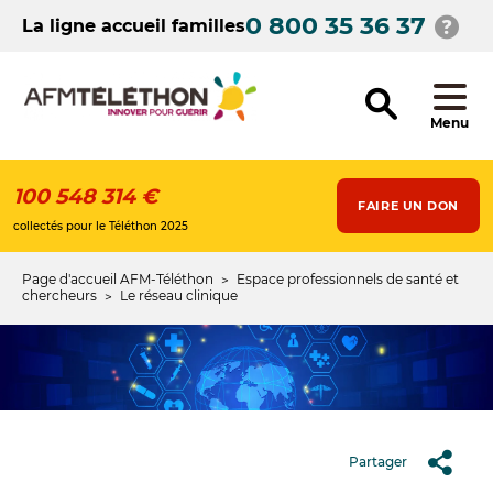
Aller
0 800 35 36 37
au
La ligne accueil familles
contenu
principal
Menu
100 548 314 €
FAIRE UN DON
collectés pour le Téléthon 2025
Page d'accueil AFM-Téléthon
Espace professionnels de santé et
Fil
chercheurs
Le réseau clinique
d'Ariane
Partager