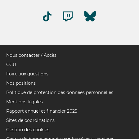
Nous contacter / Accès
Pied
de
CGU
page
Foire aux questions
Nos positions
Politique de protection des données personnelles
Mentions légales
Rapport annuel et financier 2025
Sites de coordinations
Gestion des cookies
Charte de bonne conduite sur les réseaux sociaux