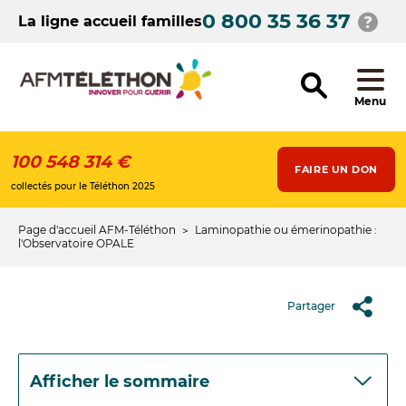
Aller
0 800 35 36 37
au
La ligne accueil familles
contenu
principal
Menu
100 548 314 €
FAIRE UN DON
collectés pour le Téléthon 2025
Page d'accueil AFM-Téléthon
Laminopathie ou émerinopathie :
Fil
l'Observatoire OPALE
d'Ariane
Partager
Afficher le sommaire