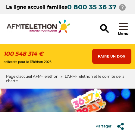
Aller
0 800 35 36 37
au
La ligne accueil familles
contenu
principal
Menu
100 548 314 €
FAIRE UN DON
collectés pour le Téléthon 2025
Page d'accueil AFM-Téléthon
L'AFM-Téléthon et le comité de la
Fil
charte
d'Ariane
Partager