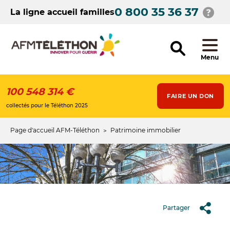
Aller
0 800 35 36 37
au
La ligne accueil familles
contenu
principal
Menu
100 548 314 €
FAIRE UN DON
collectés pour le Téléthon 2025
Page d'accueil AFM-Téléthon
Patrimoine immobilier
Fil
d'Ariane
Partager