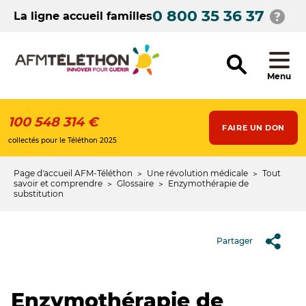
Aller
0 800 35 36 37
au
La ligne accueil familles
contenu
principal
Menu
100 548 314 €
FAIRE UN DON
collectés pour le Téléthon 2025
Page d'accueil AFM-Téléthon
Une révolution médicale
Tout
Fil
savoir et comprendre
Glossaire
Enzymothérapie de
substitution
d'Ariane
Partager
Enzymothérapie de