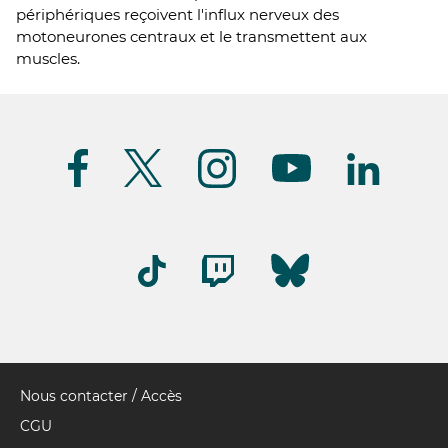
périphériques reçoivent l'influx nerveux des
motoneurones centraux et le transmettent aux
muscles.
Suivez-
nous
(FR)
Nous contacter / Accès
Pied
de
CGU
page