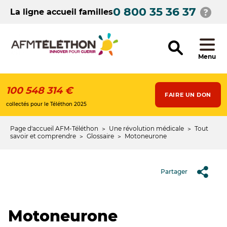
Aller
0 800 35 36 37
au
La ligne accueil familles
contenu
principal
Menu
100 548 314 €
FAIRE UN DON
collectés pour le Téléthon 2025
Page d'accueil AFM-Téléthon
Une révolution médicale
Tout
Fil
savoir et comprendre
Glossaire
Motoneurone
d'Ariane
Partager
Motoneurone