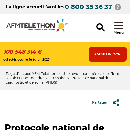
Aller
0 800 35 36 37
au
La ligne accueil familles
contenu
principal
Menu
100 548 314 €
FAIRE UN DON
collectés pour le Téléthon 2025
Page d'accueil AFM-Téléthon
Une révolution médicale
Tout
Fil
savoir et comprendre
Glossaire
Protocole national de
diagnostic et de soins (PNDS)
d'Ariane
Partager
Protocole national de