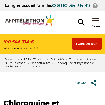
Aller
0 800 35 36 37
au
La ligne accueil familles
contenu
principal
Menu
100 548 314 €
FAIRE UN DON
collectés pour le Téléthon 2025
Page d'accueil AFM-Téléthon
Actualités
Toutes les actus de
Fil
l'AFM-Téléthon
Nos actualités
Chloroquine et myasthénie :
contre-indication absolue
d'Ariane
Partager
Chloroquine et