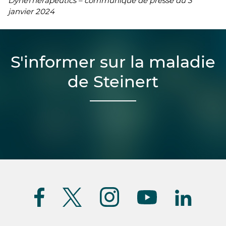
DyneTherapeutics – communiqué de presse du 3
janvier 2024
S'informer sur la maladie
de Steinert
Suivez-
nous
(FR)