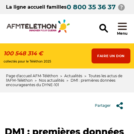
Aller
0 800 35 36 37
au
La ligne accueil familles
contenu
principal
Menu
100 548 314 €
FAIRE UN DON
collectés pour le Téléthon 2025
Page d'accueil AFM-Téléthon
Actualités
Toutes les actus de
Fil
l'AFM-Téléthon
Nos actualités
DM1 : premières données
encourageantes du DYNE-101
d'Ariane
Partager
DM1 : premières données