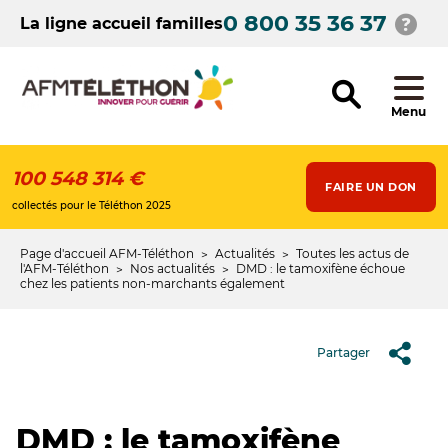
Aller
0 800 35 36 37
au
La ligne accueil familles
contenu
principal
Menu
100 548 314 €
FAIRE UN DON
collectés pour le Téléthon 2025
Page d'accueil AFM-Téléthon
Actualités
Toutes les actus de
Fil
l'AFM-Téléthon
Nos actualités
DMD : le tamoxifène échoue
chez les patients non-marchants également
d'Ariane
Partager
DMD : le tamoxifène