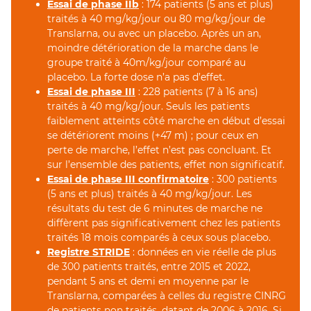
Essai de phase IIb
: 174 patients (5 ans et plus)
traités à 40 mg/kg/jour ou 80 mg/kg/jour de
Translarna, ou avec un placebo. Après un an,
moindre détérioration de la marche dans le
groupe traité à 40m/kg/jour comparé au
placebo. La forte dose n’a pas d’effet.
Essai de phase III
: 228 patients (7 à 16 ans)
traités à 40 mg/kg/jour. Seuls les patients
faiblement atteints côté marche en début d’essai
se détériorent moins (+47 m) ; pour ceux en
perte de marche, l’effet n’est pas concluant. Et
sur l’ensemble des patients, effet non significatif.
Essai de phase III confirmatoire
: 300 patients
(5 ans et plus) traités à 40 mg/kg/jour. Les
résultats du test de 6 minutes de marche ne
diffèrent pas significativement chez les patients
traités 18 mois comparés à ceux sous placebo.
Registre STRIDE
: données en vie réelle de plus
de 300 patients traités, entre 2015 et 2022,
pendant 5 ans et demi en moyenne par le
Translarna, comparées à celles du registre CINRG
de patients non traités, datant de 2006 à 2016. Si