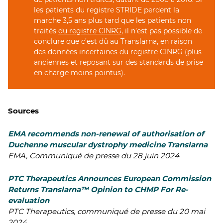
les patients du registre STRIDE perdent la
marche 3,5 ans plus tard que les patients non
traités
du registre CINRG
, il n’est pas possible de
conclure que c’est dû au Translarna, en raison
des données incertaines du registre CINRG (plus
anciennes et reposant sur des standards de prise
en charge moins pointus).
Sources
EMA recommends non-renewal of authorisation of
Duchenne muscular dystrophy medicine Translarna
EMA, Communiqué de presse du 28 juin 2024
PTC Therapeutics Announces European Commission
Returns Translarna™ Opinion to CHMP For Re-
evaluation
PTC Therapeutics, communiqué de presse du 20 mai
2024