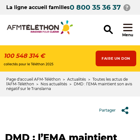
Aller
0 800 35 36 37
au
La ligne accueil familles
contenu
principal
Menu
100 548 314 €
FAIRE UN DON
collectés pour le Téléthon 2025
Page d'accueil AFM-Téléthon
Actualités
Toutes les actus de
Fil
l'AFM-Téléthon
Nos actualités
DMD : l’EMA maintient son avis
négatif sur le Translarna
d'Ariane
Partager
DMD : l’EMA maintient