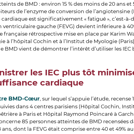
tteints de BMD : environ 15 % des moins de 20 ans et 
iteurs de l’enzyme de conversion de l’angiotensine (I
 cardiaque est significativement « fatigué », c’est-à-
n ventriculaire gauche (FEVG) devient inférieure à 40
 française rétrospective mise en place par Karim Wa
ie à l’hôpital Cochin et à l’Institut de Myologie (Paris
de BMD vient de démontrer l’intérêt d’utiliser les IEC 
istrer les IEC plus tôt minimis
uffisance cardiaque
tre BMD-Cœur
, sur lequel s’appuie l’étude, recense
ivies dans 4 centres parisiens (Hôpital Cochin, Insti
pêtrière à Paris et Hôpital Raymond Poincaré à Garch
oncerne 85 personnes atteintes de BMD recensées da
8 ans, dont la FEVG était comprise entre 40 et 49% au 