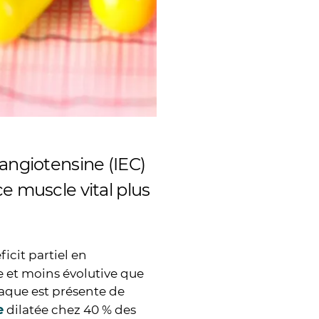
’angiotensine (IEC)
e muscle vital plus
icit partiel en
e et moins évolutive que
aque est présente de
e
dilatée chez 40 % des