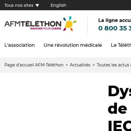
Aller
Tous nos sites
English
au
Tous
contenu
principal
nos
sites
La ligne accu
(FR)
0 800 35 
L'association
Une révolution médicale
Le Télé
Navigation
principale
Page d'accueil AFM-Téléthon
Actualités
Toutes les actus
Fil
d'Ariane
Dy
de 
IEC