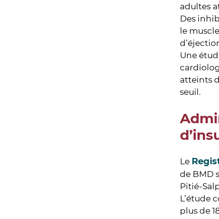
adultes a
Des inhib
le muscle
d’éjectio
Une étude
cardiolog
atteints 
seuil.
Admin
d’ins
Regis
Le
de BMD su
Pitié-Sal
L’étude c
plus de 1