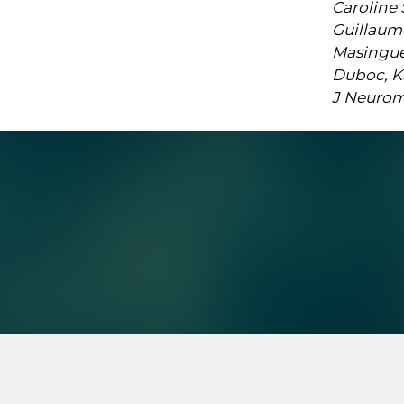
Caroline 
Guillaume
Masingue,
Duboc, K
J Neuromu
Suivez-
nous