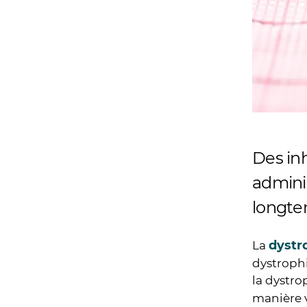
Des inh
adminis
longte
dystr
La
dystrophi
la dystro
manière v