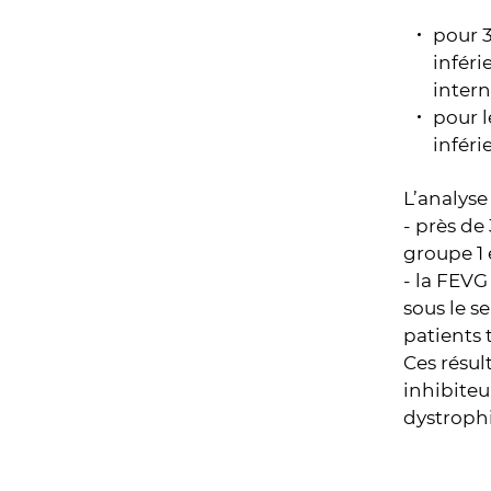
pour 3
infér
intern
pour l
inféri
L’analyse
- près de
groupe 1 
- la FEVG
sous le s
patients 
Ces résul
inhibiteu
dystroph