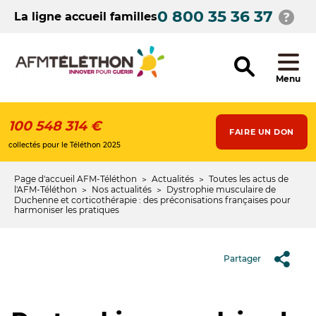
Aller
0 800 35 36 37
au
La ligne accueil familles
contenu
principal
Menu
100 548 314 €
FAIRE UN DON
collectés pour le Téléthon 2025
Page d'accueil AFM-Téléthon
Actualités
Toutes les actus de
Fil
l'AFM-Téléthon
Nos actualités
Dystrophie musculaire de
Duchenne et corticothérapie : des préconisations françaises pour
d'Ariane
harmoniser les pratiques
Partager