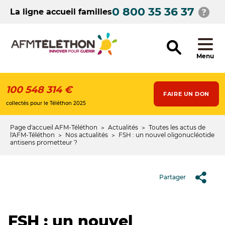
Aller
0 800 35 36 37
au
La ligne accueil familles
contenu
principal
Menu
100 548 314 €
FAIRE UN DON
collectés pour le Téléthon 2025
Page d'accueil AFM-Téléthon
Actualités
Toutes les actus de
Fil
l'AFM-Téléthon
Nos actualités
FSH : un nouvel oligonucléotide
antisens prometteur ?
d'Ariane
Partager
FSH : un nouvel