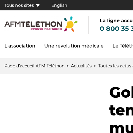
Aller
Tous nos sites
English
au
Tous
contenu
principal
nos
sites
La ligne accu
(FR)
0 800 35 
L'association
Une révolution médicale
Le Télé
Navigation
principale
Page d'accueil AFM-Téléthon
Actualités
Toutes les actus
Fil
d'Ariane
Go
te
mu