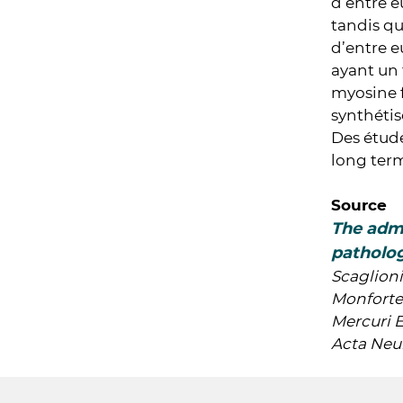
d’entre e
tandis qu
d’entre e
ayant un 
myosine f
synthétis
Des étude
long term
Source
The admi
patholog
Scaglioni
Monforte 
Mercuri E
Acta Neur