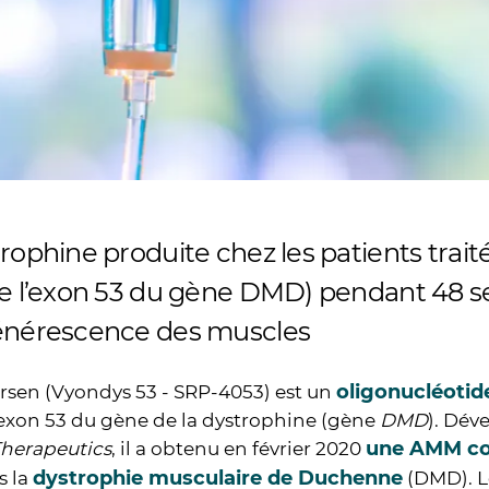
rophine produite chez les patients traité
de l’exon 53 du gène DMD) pendant 48 se
énérescence des muscles
oligonucléotid
rsen (Vyondys 53 - SRP-4053) est un
’exon 53 du gène de la dystrophine (gène
DMD
). Dév
une AMM con
Therapeutics
, il a obtenu en février 2020
dystrophie musculaire de Duchenne
s la
(DMD). Le