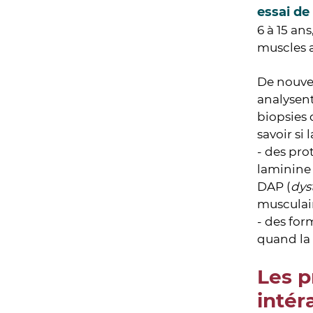
essai de
6 à 15 an
muscles 
De nouvea
analysent
biopsies 
savoir si
- des pro
laminine 
DAP (
dys
musculair
- des fo
quand la 
Les p
intér