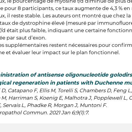
ux, le pourcentage de myosine f/d diminue de plus de
e pour 8 participants, ce taux augmente de 4,3 % en
ux, il reste stable. Les auteurs ont montré que chez l
taux de dystrophine élevé (mesuré par immunofluore
/d était plus faible, indiquant une certaine fonction
ée par saut d’exon.
s supplémentaires restent nécessaires pour confirm
e et évaluer leur impact sur le plan fonctionnel.
nistration of antisense oligonucleotide golodir
ical regeneration in patients with Duchenne m
 D, Catapano F, Ellis M, Torelli S, Chambers D, Feng L
M, Harriman S, Koenig E, Malhotra J, Popplewell L, Gu
, Servais L, Phadke R, Morgan J, Muntoni F.
opathol Commun. 2021 Jan 6;9(1):7.