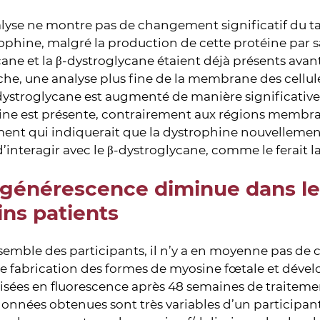
lyse ne montre pas de changement significatif du ta
rophine, malgré la production de cette protéine par sa
ane et la β-dystroglycane étaient déjà présents avant
he, une analyse plus fine de la membrane des cellu
dystroglycane est augmenté de manière significative
ne est présente, contrairement aux régions membrana
nt qui indiquerait que la dystrophine nouvellement
’interagir avec le β-dystroglycane, comme le ferait l
générescence diminue dans le
ins patients
semble des participants, il n’y a en moyenne pas de 
de fabrication des formes de myosine fœtale et dév
alisées en fluorescence après 48 semaines de traiteme
données obtenues sont très variables d’un participant 