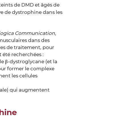
teints de DMD et âgés de
ve de dystrophine dans les
logica Communication,
 musculaires dans des
nes de traitement, pour
t été recherchées :
le β-dystroglycane (et la
our former le complexe
ent les cellules
ale) qui augmentent
phine