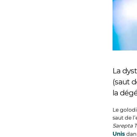
La dyst
(saut 
la dég
Le golodi
saut de l
Sarepta 
Unis
dan