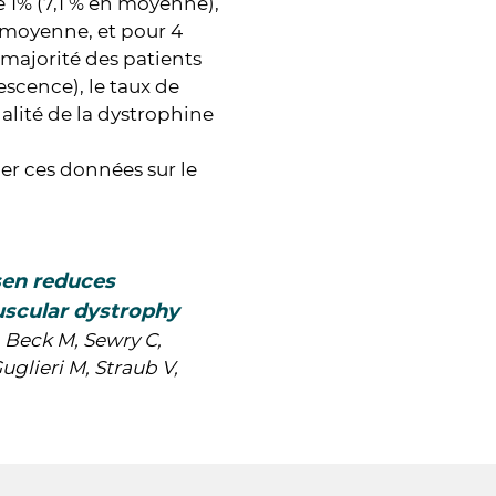
 1% (7,1 % en moyenne),
 moyenne, et pour 4
a majorité des patients
scence), le taux de
nalité de la dystrophine
er ces données sur le
sen reduces
uscular dystrophy
, Beck M, Sewry C,
glieri M, Straub V,