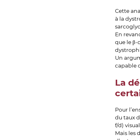
Cette ana
à la dyst
sarcoglyc
En revanc
que le β-
dystrophi
Un argume
capable d
La dé
certa
Pour l’en
du taux 
f/d) visu
Mais les 