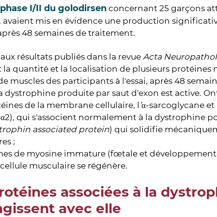
 phase I/II du golodirsen
concernant 25 garçons at
s, avaient mis en évidence une production significati
après 48 semaines de traitement.
ux résultats publiés dans la revue
Acta Neuropatho
 la quantité et la localisation de plusieurs protéines
de muscles des participants à l'essai, après 48 semai
 la dystrophine produite par saut d'exon est active. On
téines de la membrane cellulaire, l
’
α-sarcoglycane et 
α2), qui s'associent normalement à la dystrophine p
trophin associated protein
) qui solidifie mécaniquem
es ;
rmes de myosine immature (fœtale et développement
cellule musculaire se régénère.
rotéines associées à la dystro
agissent avec elle