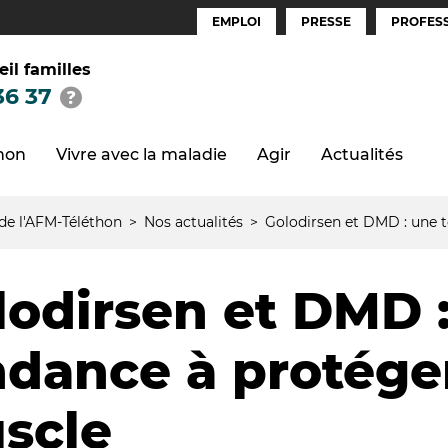
EMPLOI
PRESSE
PROFESS
Espaces
(FR)
eil familles
36 37
thon
Vivre avec la maladie
Agir
Actualités
 de l'AFM-Téléthon
Nos actualités
Golodirsen et DMD : une 
lodirsen et DMD 
ndance à protéger
scle