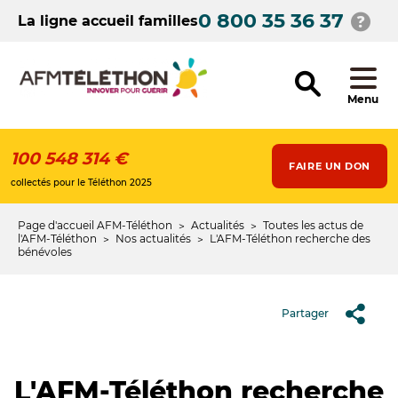
Aller
0 800 35 36 37
au
La ligne accueil familles
contenu
principal
Menu
100 548 314 €
FAIRE UN DON
collectés pour le Téléthon 2025
Page d'accueil AFM-Téléthon
Actualités
Toutes les actus de
Fil
l'AFM-Téléthon
Nos actualités
L'AFM-Téléthon recherche des
bénévoles
d'Ariane
Partager
L'AFM-Téléthon recherche