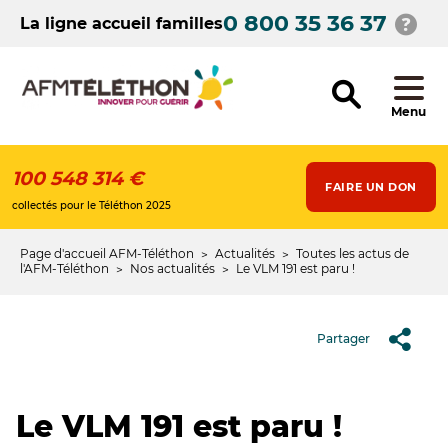
Aller
0 800 35 36 37
au
La ligne accueil familles
contenu
principal
Menu
100 548 314 €
FAIRE UN DON
collectés pour le Téléthon 2025
Page d'accueil AFM-Téléthon
Actualités
Toutes les actus de
Fil
l'AFM-Téléthon
Nos actualités
Le VLM 191 est paru !
d'Ariane
Partager
Le VLM 191 est paru !