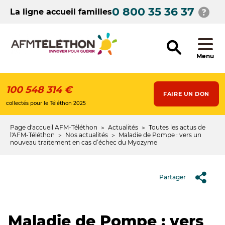
Aller
0 800 35 36 37
au
La ligne accueil familles
contenu
principal
Menu
100 548 314 €
FAIRE UN DON
collectés pour le Téléthon 2025
Page d'accueil AFM-Téléthon
Actualités
Toutes les actus de
Fil
l'AFM-Téléthon
Nos actualités
Maladie de Pompe : vers un
nouveau traitement en cas d’échec du Myozyme
d'Ariane
Partager
Maladie de Pompe : vers