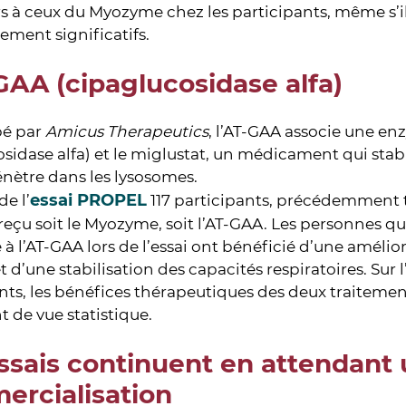
s à ceux du Myozyme chez les participants, même s’il
uement significatifs.
GAA (cipaglucosidase alfa)
é par
Amicus Therapeutics
, l’AT-GAA associe une en
sidase alfa) et le miglustat, un médicament qui stabi
énètre dans les lysosomes.
essai PROPEL
de l’
117 participants, précédemment 
reçu soit le Myozyme, soit l’AT-GAA. Les personnes qu
 l’AT-GAA lors de l’essai ont bénéficié d’une améliora
 d’une stabilisation des capacités respiratoires. Sur
nts, les bénéfices thérapeutiques des deux traiteme
t de vue statistique.
ssais continuent en attendant
rcialisation