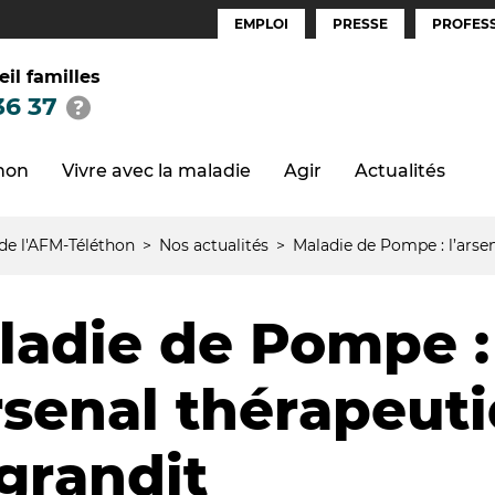
EMPLOI
PRESSE
PROFESS
Espaces
(FR)
eil familles
36 37
thon
Vivre avec la maladie
Agir
Actualités
 de l'AFM-Téléthon
Nos actualités
Maladie de Pompe : l’arse
ladie de Pompe :
arsenal thérapeut
agrandit