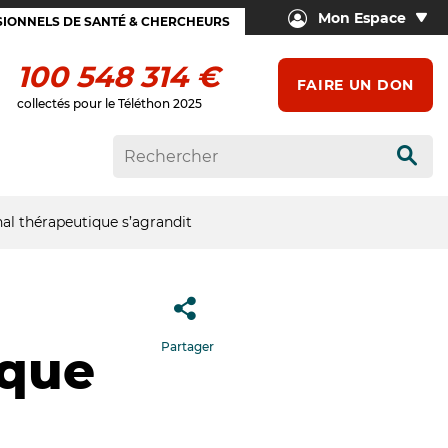
Mon Espace
IONNELS DE SANTÉ & CHERCHEURS
100 548 314 €
FAIRE UN DON
collectés pour le Téléthon 2025
Rech
nal thérapeutique s’agrandit
Partager
ique