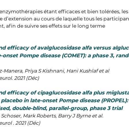
enzymothérapies étant efficaces et bien tolérées, les
 d’extension au cours de laquelle tous les participa
t, afin de suivre ses effets sur le long terme
nd efficacy of avalglucosidase alfa versus algluc
e-onset Pompe disease (COMET): a phase 3, ran
z-Manera, Priya S Kishnani, Hani Kushlaf et al
urol. 2021 (Déc)
nd efficacy of cipaglucosidase alfa plus miglust
s placebo in late-onset Pompe disease (PROPEL): 
ed, double-blind, parallel-group, phase 3 trial
Schoser, Mark Roberts, Barry J Byrne et al.
urol . 2021 (Déc)