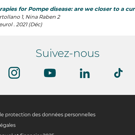
apies for Pompe disease: are we closer to a cu
tollano 1, Nina Raben 2
urol . 2021 (Déc)
Suivez-nous
de protection des données personnelles
légales