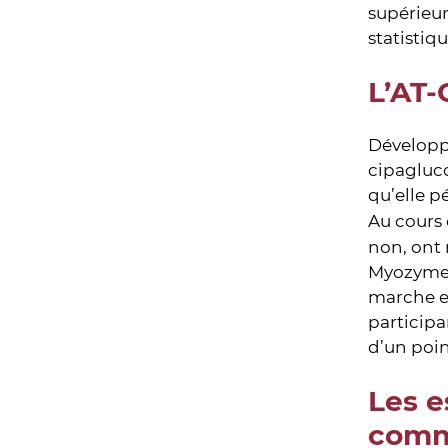
supérieur
statistiq
L’AT-
Développ
cipagluco
qu’elle p
Au cours 
non, ont 
Myozyme à
marche et
participa
d’un poin
Les e
comme