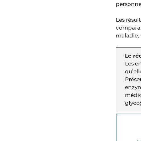
personnes
Les résul
comparan
maladie, 
Le ré
Les e
qu’el
Présen
enzym
médica
glyco