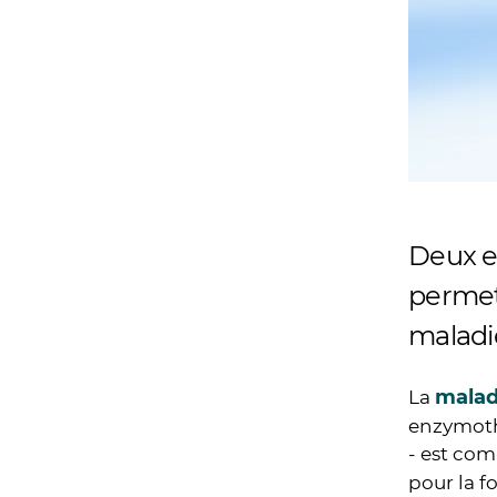
Deux es
permet
maladi
malad
La
enzymothé
- est com
pour la f