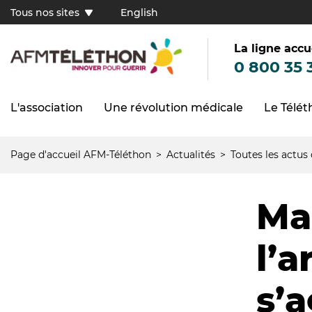
Aller
Tous nos sites
English
au
Tous
contenu
principal
nos
sites
La ligne accu
(FR)
0 800 35 
L'association
Une révolution médicale
Le Télé
Navigation
principale
Page d'accueil AFM-Téléthon
Actualités
Toutes les actus
Fil
d'Ariane
Ma
l’
s’