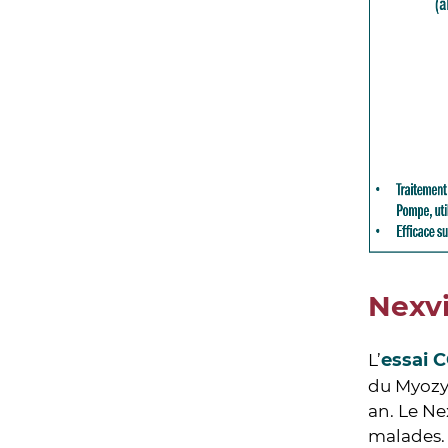
Nexvi
essai 
L’
du Myozym
an. Le Ne
malades. 