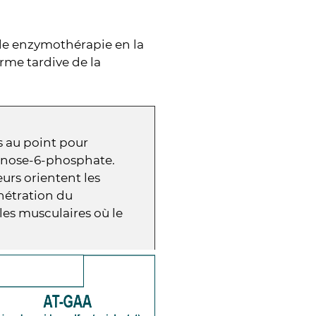
lle enzymothérapie en la
me tardive de la
s au point pour
annose-6-phosphate.
eurs orientent les
nétration du
les musculaires où le