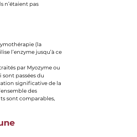
s n’étaient pas
zymothérapie (la
lise l’enzyme jusqu’à ce
traités par Myozyme ou
i sont passées du
tion significative de la
 l’ensemble des
nts sont comparables,
 une