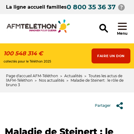
Aller
0 800 35 36 37
au
La ligne accueil familles
contenu
principal
Menu
100 548 314 €
FAIRE UN DON
collectés pour le Téléthon 2025
Page d'accueil AFM-Téléthon
Actualités
Toutes les actus de
Fil
l'AFM-Téléthon
Nos actualités
Maladie de Steinert : le rôle de
bruno 3
d'Ariane
Partager
Maladie de Steinert : le