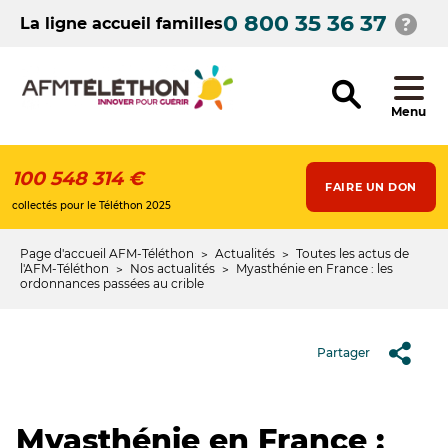
Aller
0 800 35 36 37
au
La ligne accueil familles
contenu
principal
Menu
100 548 314 €
FAIRE UN DON
collectés pour le Téléthon 2025
Page d'accueil AFM-Téléthon
Actualités
Toutes les actus de
Fil
l'AFM-Téléthon
Nos actualités
Myasthénie en France : les
ordonnances passées au crible
d'Ariane
Partager
Myasthénie en France :